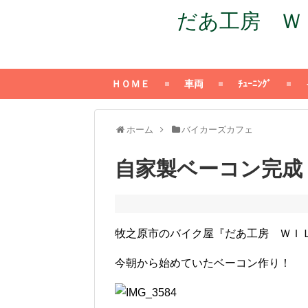
だあ工房 ＷＩＬ
ＨＯＭＥ
車両
ﾁｭｰﾆﾝｸﾞ
ホーム
バイカーズカフェ
自家製ベーコン完成
牧之原市のバイク屋『だあ工房 ＷＩ
今朝から始めていたベーコン作り！