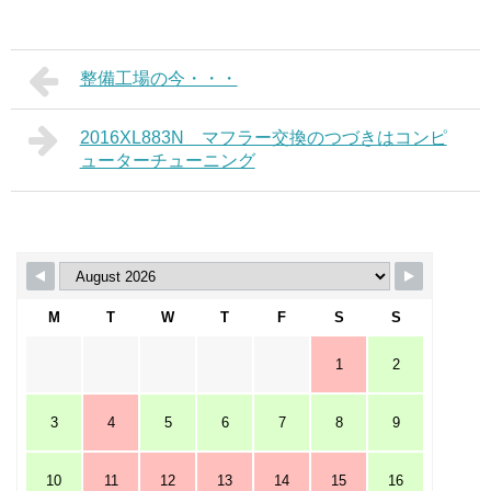
整備工場の今・・・
2016XL883N マフラー交換のつづきはコンピ
ューターチューニング
M
T
W
T
F
S
S
1
2
3
4
5
6
7
8
9
10
11
12
13
14
15
16