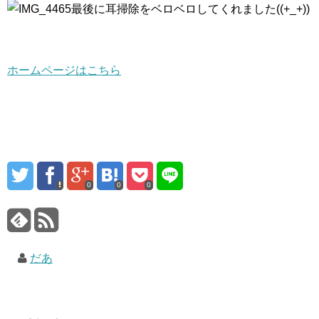
最後に耳掃除をベロベロしてくれました((+_+))
ホームページはこちら
0
0
0
だあ