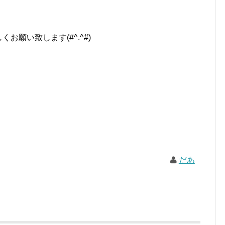
お願い致します(#^.^#)
だあ