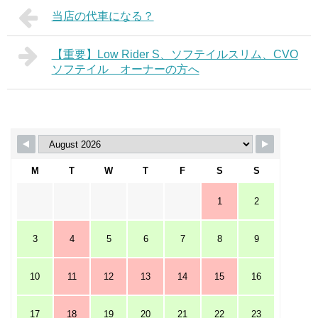
当店の代車になる？
【重要】Low Rider S、ソフテイルスリム、CVO
ソフテイル オーナーの方へ
M
T
W
T
F
S
S
1
2
3
4
5
6
7
8
9
10
11
12
13
14
15
16
17
18
19
20
21
22
23