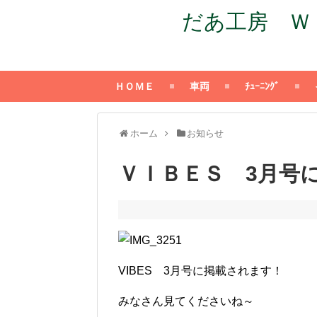
だあ工房 ＷＩＬ
ＨＯＭＥ
車両
ﾁｭｰﾆﾝｸﾞ
ホーム
お知らせ
ＶＩＢＥＳ 3月号
VIBES 3月号に掲載されます！
みなさん見てくださいね～