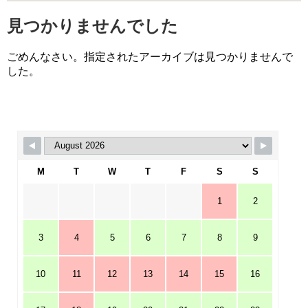
見つかりませんでした
ごめんなさい。指定されたアーカイブは見つかりませんで
した。
M
T
W
T
F
S
S
1
2
3
4
5
6
7
8
9
10
11
12
13
14
15
16